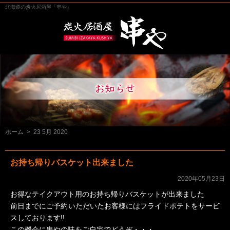
北海道の炭火居酒屋「串や」
ホーム
>
23 5月 2020
お持ち帰りバスケット出来ました
2020年05月23日
お得なテイクアウト用のお持ち帰りバスケットが出来ました
前日までにご予約いただいたお客様にはフライドポテトをサービ
スしております!!
この機会に串やの味をご自宅でどうぞ・・・