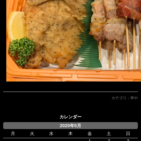
カテゴリ：
串や
カレンダー
2020年5月
月
火
水
木
金
土
日
1
2
3