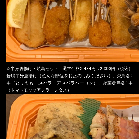
☆半身唐揚げ・焼鳥セット 通常価格2,484円→2,300円（税込）
若鶏半身唐揚げ（色んな部位をおたのしみください）、焼鳥各2
本（とりもも・豚バラ・アスパラベーコン）、野菜巻串各1本
（トマトモッツアレラ・レタス）