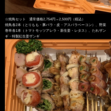
☆焼鳥セット 通常価格2,754円→2,500円（税込）
焼鳥各2本（とりもも・豚バラ・皮・アスパラベーコン）、野菜
巻串各1本（トマトモッツアレラ・新生姜・レタス）、たれザン
ギ・特製紅生姜ザンギ