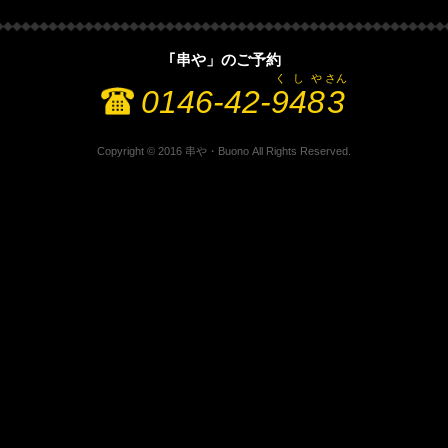
｢串や」のご予約
く
し
や
さん
0146-42-
9
4
8
3
Copyright © 2016 串や・Buono All Rights Reserved.